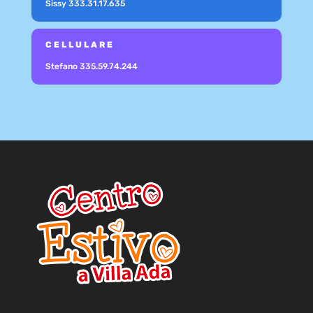
Sissy
333.31.17.635
CELLULARE
Stefano
335.59.74.244